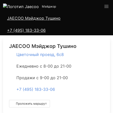
Мэйджор
Адреса салонов
JAECOO
Мэйджор Тушино
+7 (495) 183-33-06
JAECOO
Мэйджор Тушино
Цветочный проезд, 6с8
Ежедневно с 8-00 до 21-00
Продажи с 9-00 до 21-00
+7 (495) 183-33-06
Проложить маршрут