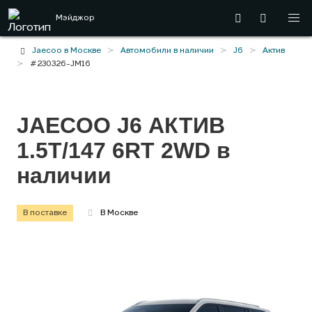
Мэйджор
Jaecoo в Москве
Автомобили в наличии
J6
Актив
#230326-JM16
JAECOO J6 АКТИВ
1.5T/147 6RT 2WD
в
наличии
В поставке
В Москве