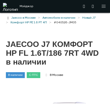
Мэйджор
Jaecoo в Москве
Автомобили в наличии
Новый J7
Комфорт HP РЕ 1.6 РТ 4П
#040526-JM05
JAECOO J7 КОМФОРТ
HP FL 1.6T/186 7RT 4WD
в наличии
В наличии
С ПТС
В Москве