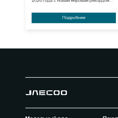
2026 года с новым мировым рекордом
продаж. За месяц бренды реализовали
69 892 автомобиля, а общий объем
Подробнее
продаж с момента основания превысил 1
000 000 единиц.