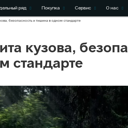
дельный ряд
Покупка
Сервис
О нас
узова, безопасность и тишина в одном стандарте
ита кузова, безоп
м стандарте