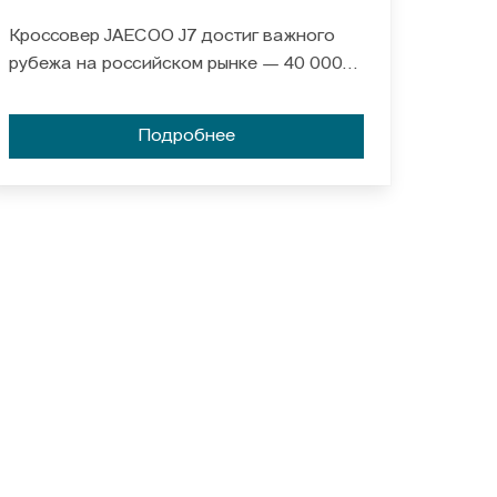
В РОССИИ
Кроссовер JAECOO J7 достиг важного
рубежа на российском рынке — 40 000
реализованных автомобилей. Модель,
представленная в 2023 году, быстро
Подробнее
стала заметным игроком в сегменте
благодаря современному дизайну,
комфорту и технологичному оснащению.