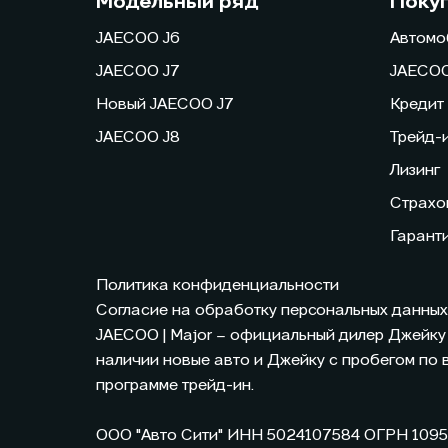
Модельный ряд
Поку
JAECOO J6
Автомо
JAECOO J7
JAECOO
Новый JAECOO J7
Кредит
JAECOO J8
Трейд-
Лизинг
Страхо
Гарант
Политика конфиденциальности
Согласие на обработку персональных данных
JAECOO
| Major – официальный дилер Джейку
наличии новые авто и Джейку с пробегом по 
программе трейд-ин.
ООО "Авто Сити" ИНН 5024107584 ОГРН 109