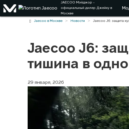
JAECOO
Мэйджор
-
Мо
официальный дилер Джейку в
Москве
Jaecoo в Москве
Новости
Jaecoo J6: защита к
Jaecoo J6: защ
тишина в одно
29 января, 2026