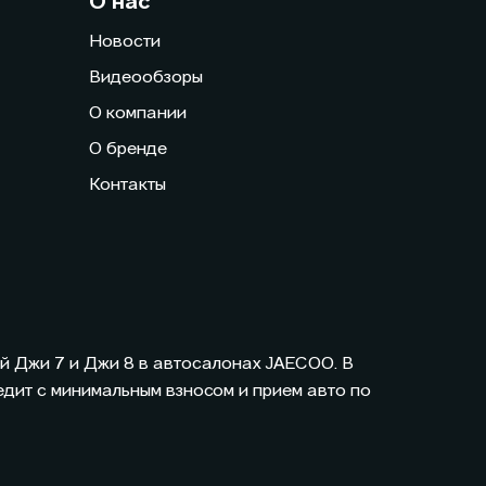
О нас
Новости
Видеообзоры
О компании
О бренде
Контакты
ый Джи 7 и Джи 8 в автосалонах
JAECOO
. В
едит с минимальным взносом и прием авто по