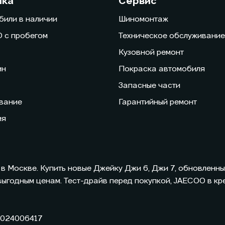
пка
Сервис
били в наличии
Шиномонтаж
 с пробегом
Техническое обслуживание
Кузовной ремонт
ин
Покраска автомобиля
Запасные части
вание
Гарантийный ремонт
ия
 в Москве. Купить новые Джейку Джи 6, Джи 7, обновленн
выгодным ценам. Тест-драйв перед покупкой,
JAECOO
в кр
5024006417