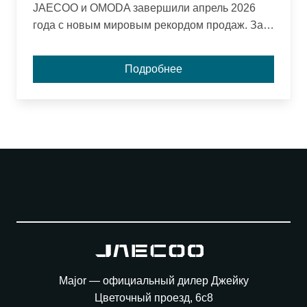
JAECOO и OMODA завершили апрель 2026
года с новым мировым рекордом продаж. За
месяц бренды реализовали 69 892
автомобиля, а общий объем продаж с момента
Подробнее
основания превысил 1 000 000 единиц.
Major — официальный дилер Джейку
Цветочный проезд, 6с8