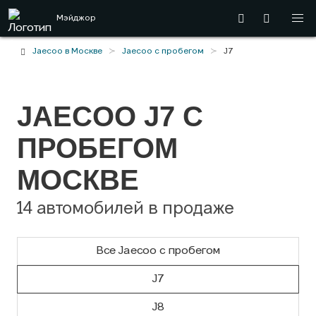
Мэйджор
Jaecoo в Москве
Jaecoo с пробегом
J7
JAECOO J7 С
ПРОБЕГОМ
МОСКВЕ
14 автомобилей в продаже
Все Jaecoo с пробегом
J7
J8