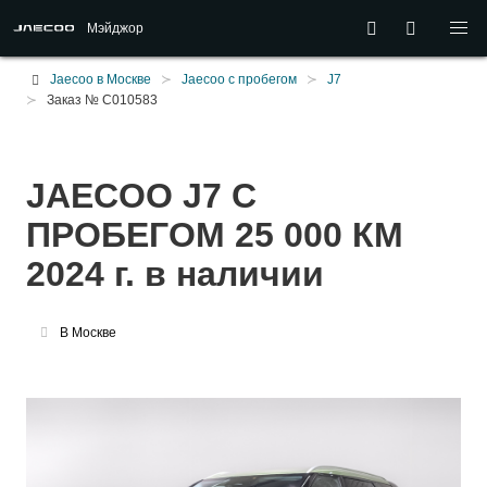
Мэйджор
Jaecoo в Москве
Jaecoo с пробегом
J7
Заказ № C010583
JAECOO J7 С
ПРОБЕГОМ 25 000 КМ
2024 г. в наличии
В Москве