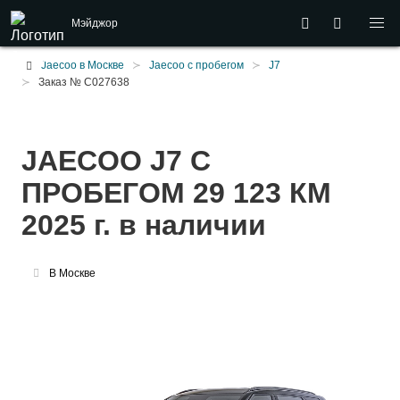
Мэйджор
Jaecoo в Москве
Jaecoo с пробегом
J7
Заказ № C027638
JAECOO J7 С
ПРОБЕГОМ 29 123 КМ
2025 г. в наличии
В Москве