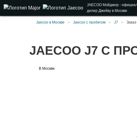
JAECOO
Мэйджор
- официа
дилер Джейку в Москве
Jaecoo в Москве
Jaecoo с пробегом
J7
Заказ
JAECOO J7 С ПР
В Москве