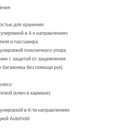
ления
остью для хранения
гулировкой в 4-х направлениях
теля и пассажира
гулировкой поясничного упора
ики с защитой от защемления
 багажника без помощи рук)
олесо
опкой (ключ в кармане)
гулировкой в 6-ти направлениях
цией AutoHold