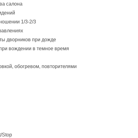
ва салона
идений
ношении 1/3-2/3
правлениях
ты дворников при дожде
при вождении в темное время
овкой, обогревом, повторителями
/Stop