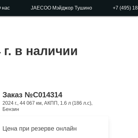
 нас
JAECOO
Мэйджор Тушино
+7 (495) 1
 г. в наличии
Заказ №C014314
2024 г., 44 067 км, АКПП, 1.6 л (186 л.с),
Бензин
Цена при резерве онлайн