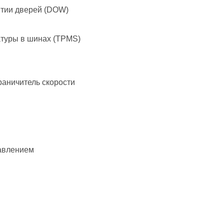
ытии дверей (DOW)
атуры в шинах (TPMS)
раничитель скорости
авлением