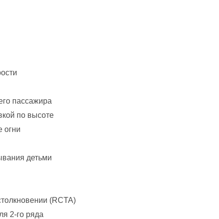
рости
его пассажира
вкой по высоте
 огни
ывания детьми
столкновении (RCTA)
ля 2-го ряда