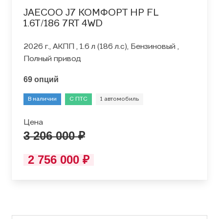
JAECOO J7 КОМФОРТ HP FL
1.6T/186 7RT 4WD
2026 г., АКПП , 1.6 л (186 л.с), Бензиновый ,
Полный привод
69 опций
В наличии
С ПТС
1 автомобиль
Цена
3 206 000 ₽
2 756 000 ₽