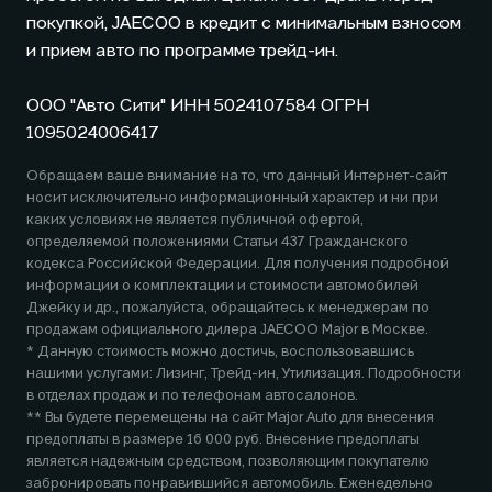
покупкой,
JAECOO
в кредит с минимальным взносом
и прием авто по программе трейд-ин.
ООО "Авто Сити" ИНН 5024107584 ОГРН
1095024006417
Обращаем ваше внимание на то, что данный Интернет-сайт
носит исключительно информационный характер и ни при
каких условиях не является публичной офертой,
определяемой положениями Статьи 437 Гражданского
кодекса Российской Федерации. Для получения подробной
информации о комплектации и стоимости автомобилей
Джейку и др., пожалуйста, обращайтесь к менеджерам по
продажам официального дилера
JAECOO
Major в Москве.
* Данную стоимость можно достичь, воспользовавшись
нашими услугами: Лизинг, Трейд-ин, Утилизация. Подробности
в отделах продаж и по телефонам автосалонов.
** Вы будете перемещены на сайт Major Auto для внесения
предоплаты в размере 16 000 руб. Внесение предоплаты
является надежным средством, позволяющим покупателю
забронировать понравившийся автомобиль. Еженедельно